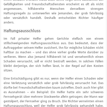
Gefälligkeiten und Freundschaftsdiensten erscheint es oft als nicht
angemessen, hilfsbereite Menschen denselben strengen
Haftungsregeln zu unterwerfen wie jemanden, der grob fahrlässig
oder vorsätzlich handelt. Deshalb entscheiden Richter häufiger
anders.
Haftungsausschluss
Im Fall privater Helfer gehen Gerichte vielfach von einem
stillschweigenden Haftungsausschluss aus. Das bedeutet, dass der
Auftraggeber seinem Helfer zusichert, ihn für mögliche Schäden nicht
haftbar zu machen – und das ohne vorher große Worte darüber zu
verlieren. Wenn also jemand hilfsbereit ist und versehentlich einen
Schaden verursacht, soll er nicht bestraft werden. In solchen Fällen
bleibt derjenige, der sich helfen lässt, in der Regel auf den Kosten
sitzen.
Eine Entschädigung gibt es nur, wenn der Helfer einen Schaden oder
eine Verletzung vorsätzlich oder grob fahrlässig verursacht hat. Das
dürfte bei Freundschaftsdiensten kaum zutreffen. Doch auch hier gibt
es Ausnahmen – ein Beispiel: Ein Helfer hatte ein sehr schweres
Fernsehgerät über mehrere Stockwerke allein getragen; der Mann war
gestolpert, der Fernseher ging zu Bruch. Die Richter verneinten einen
Haftungsausschluss, weil der Helfer grob fahrlässig gehandelt habe.