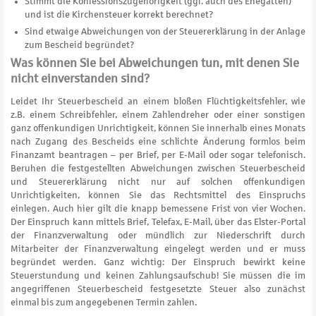
Stimmt die Konfessionszugehörigkeit (ggf. auch des Ehegatten)
und ist die Kirchensteuer korrekt berechnet?
Sind etwaige Abweichungen von der Steuererklärung in der Anlage
zum Bescheid begründet?
Was können Sie bei Abweichungen tun, mit denen Sie
nicht einverstanden sind?
Leidet Ihr Steuerbescheid an einem bloßen Flüchtigkeitsfehler, wie
z.B. einem Schreibfehler, einem Zahlendreher oder einer sonstigen
ganz offenkundigen Unrichtigkeit, können Sie innerhalb eines Monats
nach Zugang des Bescheids eine schlichte Änderung formlos beim
Finanzamt beantragen – per Brief, per E-Mail oder sogar telefonisch.
Beruhen die festgestellten Abweichungen zwischen Steuerbescheid
und Steuererklärung nicht nur auf solchen offenkundigen
Unrichtigkeiten, können Sie das Rechtsmittel des Einspruchs
einlegen. Auch hier gilt die knapp bemessene Frist von vier Wochen.
Der Einspruch kann mittels Brief, Telefax, E-Mail, über das Elster-Portal
der Finanzverwaltung oder mündlich zur Niederschrift durch
Mitarbeiter der Finanzverwaltung eingelegt werden und er muss
begründet werden. Ganz wichtig: Der Einspruch bewirkt keine
Steuerstundung und keinen Zahlungsaufschub! Sie müssen die im
angegriffenen Steuerbescheid festgesetzte Steuer also zunächst
einmal bis zum angegebenen Termin zahlen.