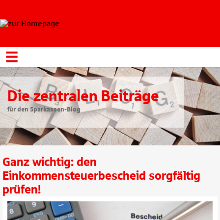
Die zentralen Beiträge
für den Sparkassen-Blog
Ganz wichtig: den
Einkommensteuerbescheid sorgfältig
prüfen!