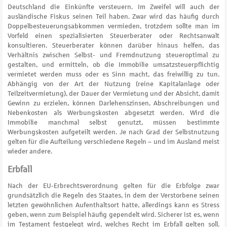
Deutschland die Einkünfte versteuern. Im Zweifel will auch der
ausländische Fiskus seinen Teil haben. Zwar wird das häufig durch
Doppelbesteuerungsabkommen vermieden, trotzdem sollte man im
Vorfeld einen spezialisierten Steuerberater oder Rechtsanwalt
konsultieren. Steuerberater können darüber hinaus helfen, das
Verhältnis zwischen Selbst- und Fremdnutzung steueroptimal zu
gestalten, und ermitteln, ob die Immobilie umsatzsteuerpflichtig
vermietet werden muss oder es Sinn macht, das freiwillig zu tun.
Abhängig von der Art der Nutzung (reine Kapitalanlage oder
Teilzeitvermietung), der Dauer der Vermietung und der Absicht, damit
Gewinn zu erzielen, können Darlehenszinsen, Abschreibungen und
Nebenkosten als Werbungskosten abgesetzt werden. Wird die
Immobilie manchmal selbst genutzt, müssen bestimmte
Werbungskosten aufgeteilt werden. Je nach Grad der Selbstnutzung
gelten für die Aufteilung verschiedene Regeln – und im Ausland meist
wieder andere.
Erbfall
Nach der EU-Erbrechtsverordnung gelten für die Erbfolge zwar
grundsätzlich die Regeln des Staates, in dem der Verstorbene seinen
letzten gewöhnlichen Aufenthaltsort hatte, allerdings kann es Stress
geben, wenn zum Beispiel häufig gependelt wird. Sicherer ist es, wenn
im Testament festgelegt wird, welches Recht im Erbfall gelten soll.